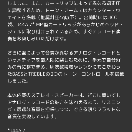
しました。また、カートリッジによって異なる適正圧
に調整するため、トーン・アームにはカウンター・ウ
ェイトを搭載（推奨針圧4g以下）。出荷時にはJICO
製、J44A 7* MM型カートリッジがあらかじめヘッド・
シェルに取り付けられているため、すぐにレコード演
奏をお楽しみいただけます。
さらに盤によって音質が異なるアナログ・レコードと
いうメディアを最大限に楽しむために、手元で自分好
みの音に整できる、周波数帯域やレンジにもこだわっ
たBASSとTREBLEの2つのトーン・コントロールを搭載
しました。
本体内蔵のステレオ・スピーカーは、どこに置いても
アナログ・レコードの魅力を味わえるよう、リスニン
グに最適な音量を担保しつつ、できる限りフラットな
音質を実現しています。
*J44A 7