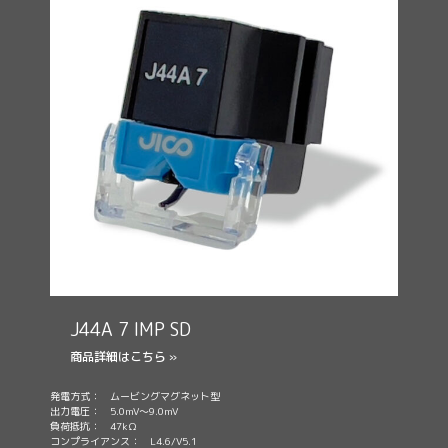
J44A 7 IMP SD
商品詳細はこちら »
発電方式： ムービングマグネット型
出力電圧： 5.0mV～9.0mV
負荷抵抗： 47kΩ
コンプライアンス： L4.6/V5.1