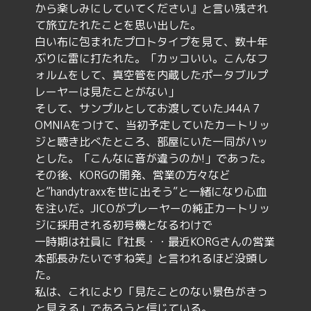
から楽しみにしていてください』と言い残され
て旅立たれたことを思い出した。
白い布に包まれたプロトタイプを見て、数十年
ぶりに雷に打たれた。「カッコいい。こんなフ
ォルムをして、真空管を内蔵したポータブルプ
レーヤーは見たことがない」
そして、サンプルとしてお渡していたJ44A 7
OMNIAをつけて、当初予定していたカートリッ
ジと聴き比べたところ、部屋にいた一同がハッ
とした。「こんなに音が違うのか!」であった。
その後、KORGの開発、営業の方々など
と”handytraxxを世に出そう”と一緒になり心血
を注いだ。JICOがプレーヤーの純正カートリッ
ジに採用される初号機となるわけで
一時期は社員に『社長・・最近KORGさんの営業
本部長みたいですね笑』と言われるほど没頭し
た。
私は、これにより「見たことのない景色がきっ
と見える」であろうと信じている。