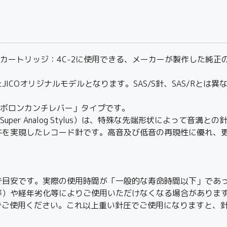
コードカートリッジ：4C-2に使用できる、メーカーが製作した純
COオリジナルモデルとなります。SAS/S針、SAS/Rとは異
「ボロンカンチレバー」タイプです。
per Analog Stylus）は、特殊な先端形状によって音
を実現したレコード針です。高音及び低音の再現性に優れ、更
で目安です。実際の使用時間が「一般的な寿命時間以下」であ
等）や経年劣化等によりご使用いただけなくなる場合がありま
25）でご使用ください。これ以上重い針圧でご使用になりますと