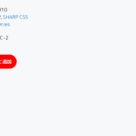
010
P
,
SHARP CSS
eries
-2
に追加