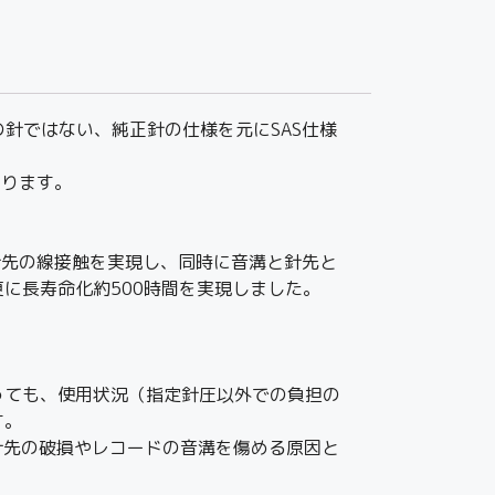
正の針ではない、純正針の仕様を元にSAS仕様
なります。
溝との針先の線接触を実現し、同時に音溝と針先と
に長寿命化約500時間を実現しました。
っても、使用状況（指定針圧以外での負担の
す。
、針先の破損やレコードの音溝を傷める原因と