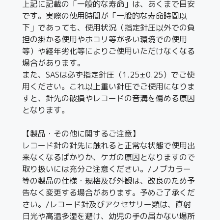
上記に記載の「一般的な寿命」は、あくまで目安
です。実際の使用時間が「一般的な寿命時間以
下」であっても、使用状況（指定針圧以外での負
担の掛かる使用やホコリ等が多い環境での使用
等）や経年劣化等によりご使用いただけなくなる
場合があります。
また、SASは必ず指定針圧（1.25±0.25）でご使
用ください。これ以上重い針圧でご使用になりま
すと、針先の破損やレコードの音溝を傷める原因
となります。
【製品・その他に関するご注意】
レコード針の針先に触れると正常な状態で使用出
来なくなるばかりか、ケガの原因となりますので
取り扱いには充分ご注意ください。/ノブカラー
等の製品の仕様・規格及び外観は、改良のため予
告なく変更する場合があります。予めご了承くだ
さい。/レコード針及びアクセサリー類は、直射
日光や高温多湿を避け、幼児の手の届かない場所