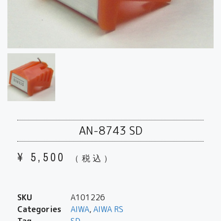
AN-8743 SD
¥
5,500
（税込）
SKU
A101226
Categories
AIWA
,
AIWA RS
Tag
SD