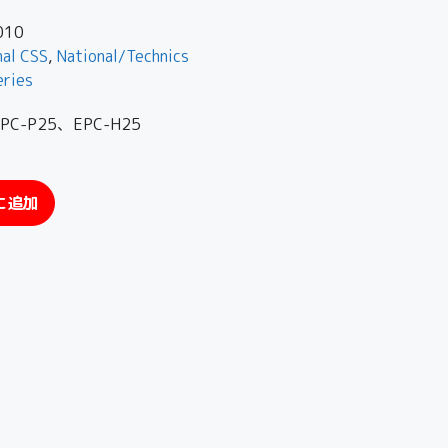
010
nal CSS
,
National/Technics
eries
-P25、EPC-H25
に追加