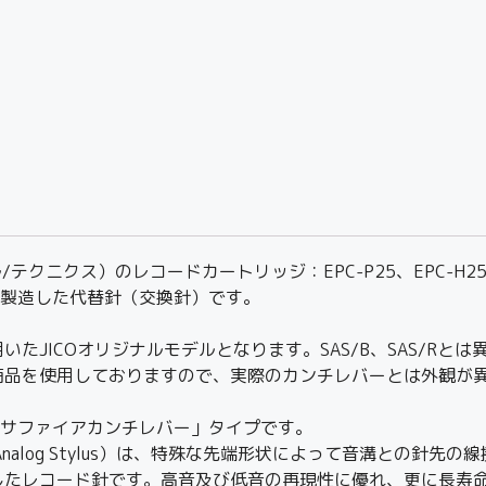
s（ナショナル/テクニクス）のレコードカートリッジ：EPC-P25、EP
で製造した代替針（交換針）です。
JICOオリジナルモデルとなります。SAS/B、SAS/Rとは
商品を使用しておりますので、実際のカンチレバーとは外観が
「サファイアカンチレバー」タイプです。
r Analog Stylus）は、特殊な先端形状によって音溝との
たレコード針です。高音及び低音の再現性に優れ、更に長寿命