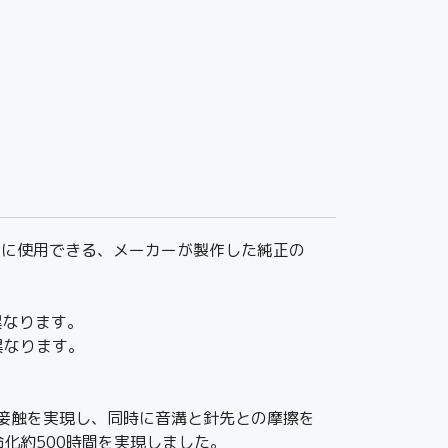
C-H25に使用できる、メーカーが製作した純正の
異なります。
異なります。
針先の線接触を実現し、同時に音溝と針先との摩擦を
化約500時間を実現しました。