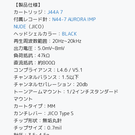
【製品仕様】
カートリッジ：
J44A 7
付属レコード針：
N44-7 AURORA IMP
NUDE
（JICO）
ヘッドシェルカラー：
BLACK
再生周波数範囲：20Hz~20kHz
出力電圧：5.0mV~8mV
負荷抵抗：47kΩ
直流抵抗：約800Ω
コンプライアンス：L4.6 / V5.1
チャンネルバランス：1.5以下
チャンネルセパレーション：20db
トーンアームマウント：1/2インチスタンダード
マウント
カートタイプ：MM
カンチレバー：JICO Type S
チップ形状：無垢丸針
チップサイズ：0.7mil
針圧：3.5~4.5g