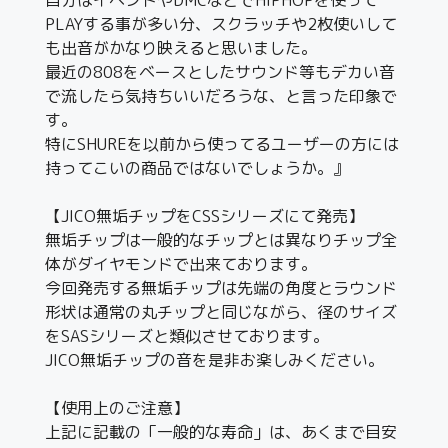
PLAYする事が多い分、スクラッチや2枚使いして
も出音がかなり映えると思いました。
最近の808をベースとしたサウンド等もデカい音
で流したら気持ちいいだろうな、と言った印象で
す。
特にSHUREを以前から使ってるユーザーの方には
持ってこいの商品ではないでしょうか。』
【JICO無垢チップをCSSシリーズにて発売】
無垢チップは一般的なチップとは異なりチップ全
体がダイヤモンドで出来ております。
今回発売する無垢チップは先端の角度とラウンド
形状は通常の丸チップと同じながら、径のサイズ
をSASシリーズと類似させております。
JICO無垢チップの音を是非お楽しみください。
【使用上のご注意】
上記に記載の「一般的な寿命」は、あくまで目安