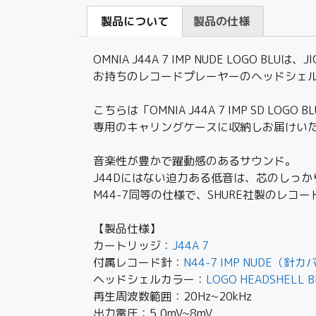
製品について
製品の仕様
OMNIA J44A 7 IMP NUDE LOGO BLU
は、J
お持ちのレコードプレーヤーのヘッドシェ
こちらは「OMNIA J44A 7 IMP SD
LOGO BL
専用のキャリングケースに収納しお届けい
音楽性が豊かで躍動感のあるサウンド。
J44Dにはない迫力ある低音は、芯のしっ
M44-7同等の仕様で、SHURE社製のレコ
【製品仕様】
カートリッジ：
J44A 7
付属レコード針：
N44-7 IMP NUDE（針
ヘッドシェルカラー：
LOGO HEADSHELL B
再生周波数範囲：20Hz~20kHz
出力電圧：5.0mV~8mV