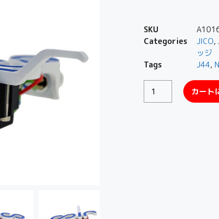
SKU
A101
Categories
JICO
,
ッジ
Tags
J44
,
カート