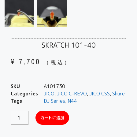
SKRATCH 101-40
¥
7,700
（税込）
SKU
A101730
Categories
JICO
,
JICO C-REVO
,
JICO CSS
,
Shure
Tags
DJ Series
,
N44
カートに追加