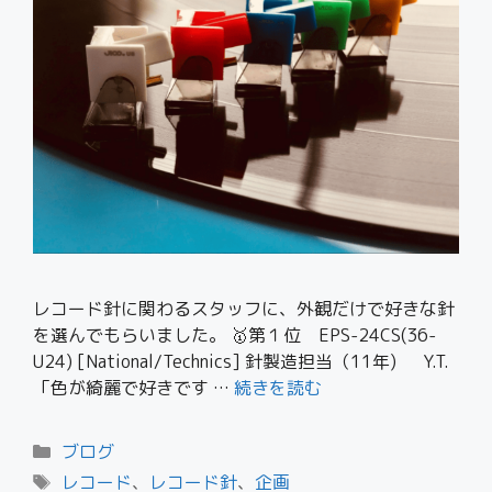
レコード針に関わるスタッフに、外観だけで好きな針
を選んでもらいました。 🥇第１位 EPS-24CS(36-
U24) [National/Technics] 針製造担当（11年) Y.T.
「色が綺麗で好きです …
続きを読む
ブログ
レコード
、
レコード針
、
企画