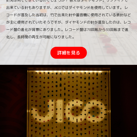
針先は何でできているのでしょうか？ 答えはダイヤモンド。サファイアで
出来ている針もありますが、JICOではダイヤモンドを使用しています。 レ
コードが普及した当初は、竹で出来た針や蓄音機に使用されている鉄針など
が主に使用されていたそうですが、ダイヤモンドの針が普及したのは、レコ
ード盤の進化が背景にありました。レコード盤は78回転から33回転まで進
化し、長時間の再生が可能になりました。
詳細を見る