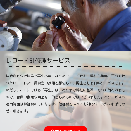
レコード針修理サービス
経時変化や折損等で再生不能になったレコード針を、弊社が永年に亘って培
ったレコード針一貫製造の技術を駆使して、再生させる有料サービスです。
ただし、ここにおける「再生」は、あくまで弊社の基準にそって行われるも
ので、音質の復元や向上を目的としたものではございません。本サービスの
適用範囲は弊社製のみにならず、他社製であっても対応パーツがあれば行わ
せて頂きます。