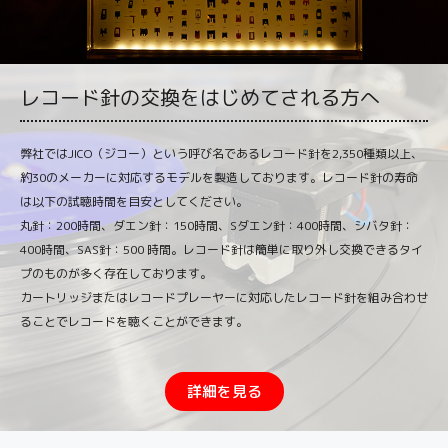
レコード針の交換をはじめてされる方へ
弊社ではJICO（ジコー）という呼び名であるレコード針を2,350種類以上、
約30のメーカーに対応するモデルを製造しております。レコード針の寿命
は以下の試聴時間を目安としてください。
丸針：200時間、ダエン針：150時間、Sダエン針：400時間、シバタ針：
400時間、SAS針：500 時間。レコード針は簡単に取り外し交換できるタイ
プのものが多く存在しております。
カートリッジまたはレコードプレーヤーに対応したレコード針を組み合わせ
ることでレコードを聴くことができます。
詳細を見る