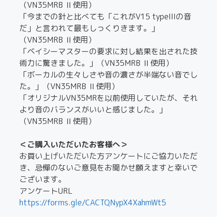
（VN35MRB Ⅱ使用）
「今までの針と比べても「これがV15 typeIIIの音
だ」と言われて最もしっくりきます。」
（VN35MRB Ⅱ使用）
「ベイシーマスターの要求に対し結果を出された技
術力に驚きました。」（VN35MRB Ⅱ使用）
「ボーカルの生々しさや音の濃さが半端ない音でし
た。」（VN35MRB Ⅱ使用）
「オリジナルVN35MRを以前使用していたが、それ
より音のバランスがいいと感じました。」
（VN35MRB Ⅱ使用）
＜ご購入いただいたお客様へ＞
お買い上げいただいた方アンケートにご協力いただ
き、忌憚のないご意見をお聞かせ願えますと幸いで
ございます。
アンケートURL
https://forms.gle/CACTQNypX4XahmWt5