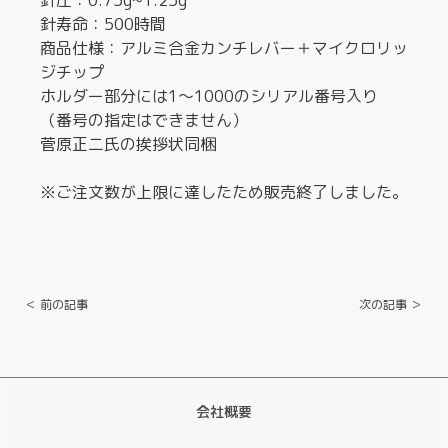
針圧：0.75g~1.25g
針寿命：500時間
商品仕様：アルミ合金カンチレバー＋マイクロリッ
ジチップ
ホルダー部分には1〜1000のシリアル番号入り
（番号の指定はできません）
菅原正二氏の挨拶状同梱
※ご注文数が上限に達したため販売終了しました。
＜ 前の記事
次の記事 ＞
会社概要