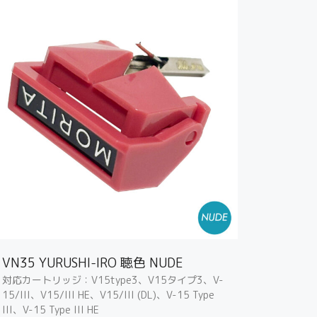
VN35 YURUSHI-IRO 聴色 NUDE
対応カートリッジ：V15type3、V15タイプ3、V-
15/III、V15/III HE、V15/III (DL)、V-15 Type
III、V-15 Type III HE