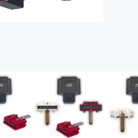
）
）
）
）