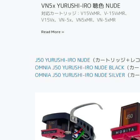
VN5x YURUSHI-IRO 聴色 NUDE
対応カートリッジ：V15VxMR、V-15VxMR、
V15Vx、VN-5x、VN5xMR、VN-5xMR
Read More »
J50 YURUSHI-IRO NUDE
（カートリッジ＋レ
OMNIA J50 YURUSHI-IRO NUDE BLACK
（カー
OMNIA J50 YURUSHI-IRO NUDE SILVER
（カー