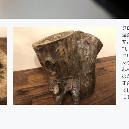
ク
温
す
”
て
あ
心
の
正
て
に