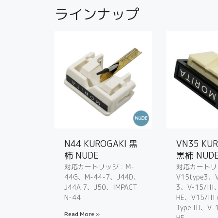
ラインナップ
N44 KUROGAKI 黒
VN35 KU
柿 NUDE
黒柿 NUD
対応カートリッジ：M-
対応カートリ
44G、M-44-7、J44D、
V15type3
J44A 7、J50、IMPACT
3、V-15/III
N-44
HE、V15/III
Type III、V-1
Read More »
HE