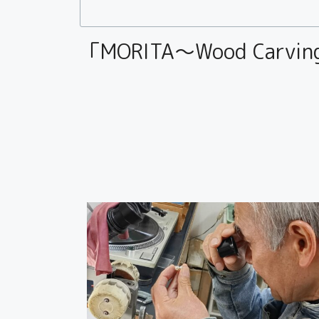
「MORITA～Wood Carv