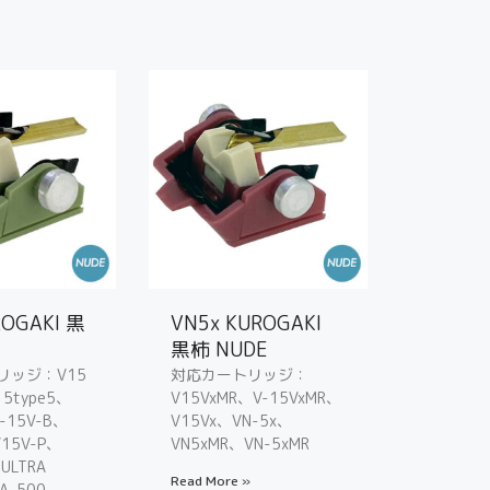
ROGAKI 黒
VN5x KUROGAKI
黒柿 NUDE
リッジ：V15
対応カートリッジ：
15type5、
V15VxMR、V-15VxMR、
-15V-B、
V15Vx、VN-5x、
V15V-P、
VN5xMR、VN-5xMR
ULTRA
Read More »
RA-500、