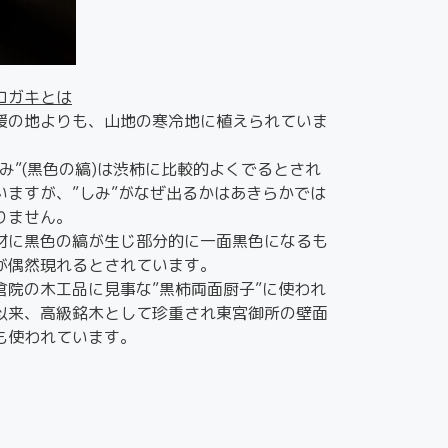
ロガキとは
暖の地よりも、山地の寒冷地に植えられていま
。
しみ”(黒色の縞)は渋柿に比較的よくでるとされ
いますが、”しみ”がなぜ出るかはあきらかでは
りません。
材に黒色の縞が生じ部分的に一面黒色になるも
が偶然現れるとされています。
倉院の木工品に見事な”黒柿両面厨子”に使われ
以来、高級銘木として珍重され東宮御所の壁面
も使われています。