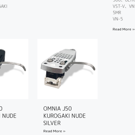
AKI
VST-V、V
5MR
VN-5
Read More »
0
OMNIA J50
I NUDE
KUROGAKI NUDE
SILVER
Read More »