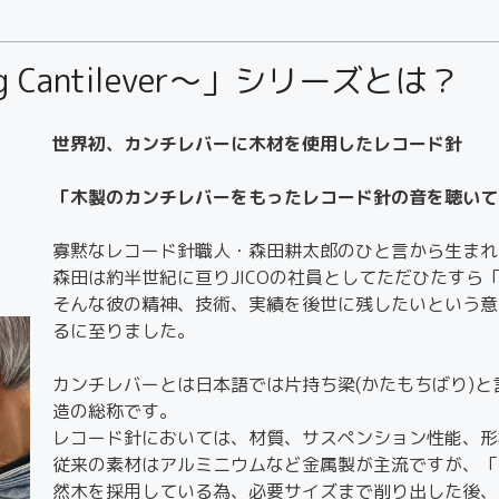
ing Cantilever～」シリーズとは？
世界初、カンチレバーに木材を使用したレコード針
「木製のカンチレバーをもったレコード針の音を聴いて
寡黙なレコード針職人・森田耕太郎のひと言から生まれ
森田は約半世紀に亘りJICOの社員としてただひたすら
そんな彼の精神、技術、実績を後世に残したいという意
るに至りました。
カンチレバーとは日本語では片持ち梁(かたもちばり)
造の総称です。
レコード針においては、材質、サスペンション性能、形
従来の素材はアルミニウムなど金属製が主流ですが、「MORITA～
然木を採用している為、必要サイズまで削り出した後、