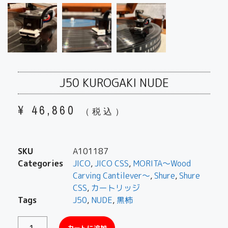
J50 KUROGAKI NUDE
¥
46,860
（税込）
SKU
A101187
Categories
JICO
,
JICO CSS
,
MORITA〜Wood
Carving Cantilever〜
,
Shure
,
Shure
CSS
,
カートリッジ
Tags
J50
,
NUDE
,
黒柿