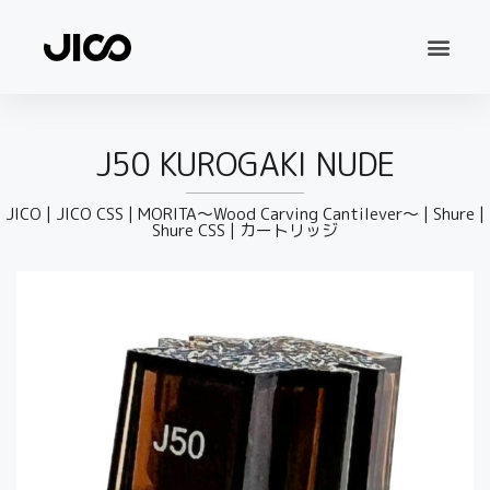
J50 KUROGAKI NUDE
JICO
|
JICO CSS
|
MORITA〜Wood Carving Cantilever〜
|
Shure
|
Shure CSS
|
カートリッジ