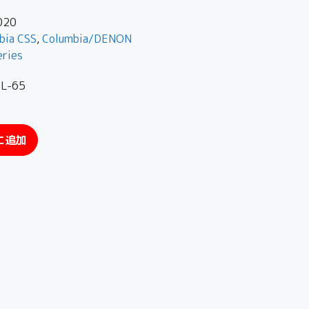
020
bia CSS
,
Columbia/DENON
eries
-65
に追加