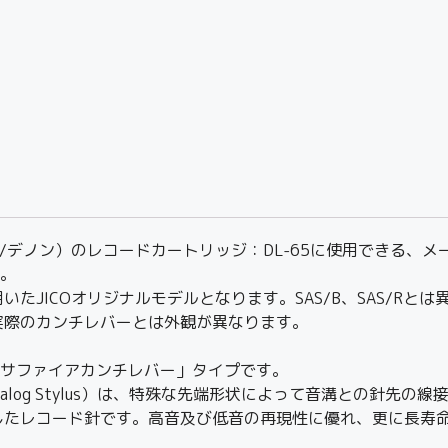
（コロムビア/デノン）のレコードカートリッジ：DL-65に使用でき
す。
JICOオリジナルモデルとなります。SAS/B、SAS/Rとは
実際のカンチレバーとは外観が異なります。
「サファイアカンチレバー」タイプです。
Analog Stylus）は、特殊な先端形状によって音溝との針
たレコード針です。高音及び低音の再現性に優れ、更に長寿命