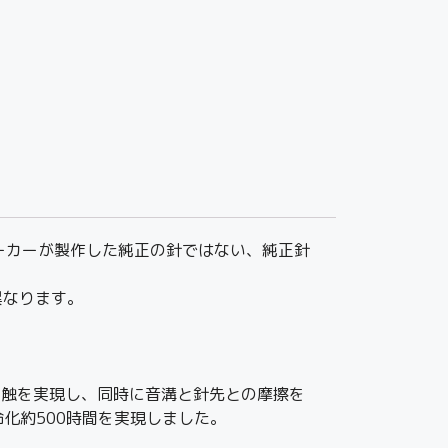
る、メーカーが製作した純正の針ではない、純正針
異なります。
先の線接触を実現し、同時に音溝と針先との摩擦を
化約500時間を実現しました。