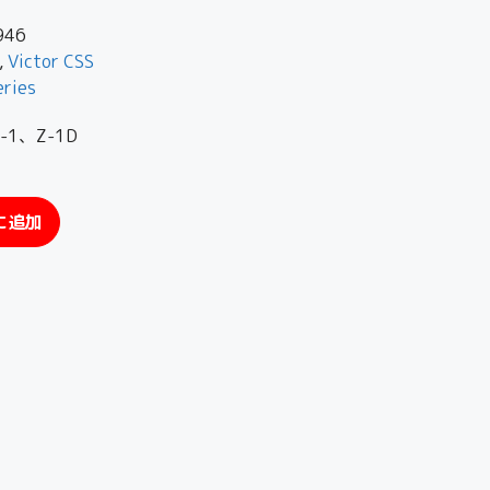
946
,
Victor CSS
eries
1、Z-1D
に追加