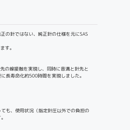
た純正の針ではない、純正針の仕様を元にSAS
ります。
溝との針先の線接触を実現し、同時に音溝と針先と
に長寿命化約500時間を実現しました。
っても、使用状況（指定針圧以外での負担の
す。