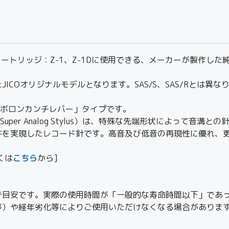
ードカートリッジ：Z-1、Z-1Dに使用できる、メーカーが製作し
COオリジナルモデルとなります。SAS/S、SAS/Rとは異な
「ボロンカンチレバー」タイプです。
per Analog Stylus）は、特殊な先端形状によって音
を実現したレコード針です。高音及び低音の再現性に優れ、更
しくは
こちら
から]
で目安です。実際の使用時間が「一般的な寿命時間以下」であ
等）や経年劣化等によりご使用いただけなくなる場合がありま