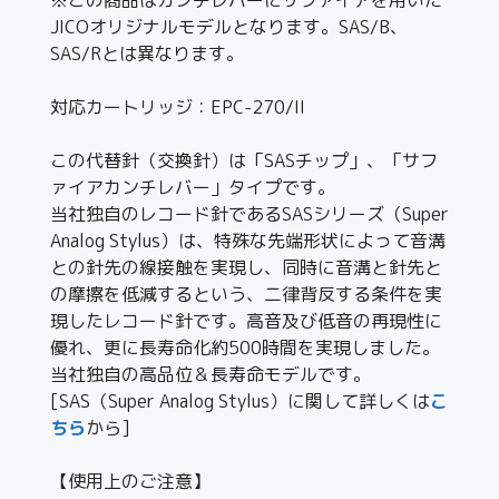
JICOオリジナルモデルとなります。SAS/B、
SAS/Rとは異なります。
対応カートリッジ：EPC-270/II
この代替針（交換針）は「SASチップ」、「サフ
ァイアカンチレバー」タイプです。
当社独自のレコード針であるSASシリーズ（Super
Analog Stylus）は、特殊な先端形状によって音溝
との針先の線接触を実現し、同時に音溝と針先と
の摩擦を低減するという、二律背反する条件を実
現したレコード針です。高音及び低音の再現性に
優れ、更に長寿命化約500時間を実現しました。
当社独自の高品位＆長寿命モデルです。
[SAS（Super Analog Stylus）に関して詳しくは
こ
ちら
から]
【使用上のご注意】