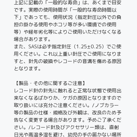
上記に記載の「一般的な寿命」は、あくまで目安
です。実際の使用時間が「一般的な寿命時間以
下」であっても、使用状況（指定針圧以外での負
担の掛かる使用やホコリ等が多い環境での使用
等）や経年劣化等によりご使用いただけなくなる
場合があります。
また、SASは必ず指定針圧（1.25±0.25）でご使
用ください。これ以上重い針圧でご使用になりま
すと、針先の破損やレコードの音溝を傷める原因
となります。
【製品・その他に関するご注意】
レコード針の針先に触れると正常な状態で使用出
来なくなるばかりか、ケガの原因となりますので
取り扱いには充分ご注意ください。/ノブカラー
等の製品の仕様・規格及び外観は、改良のため予
告なく変更する場合があります。予めご了承くだ
さい。/レコード針及びアクセサリー類は、直射
日光や高温多湿を避け、幼児の手の届かない場所