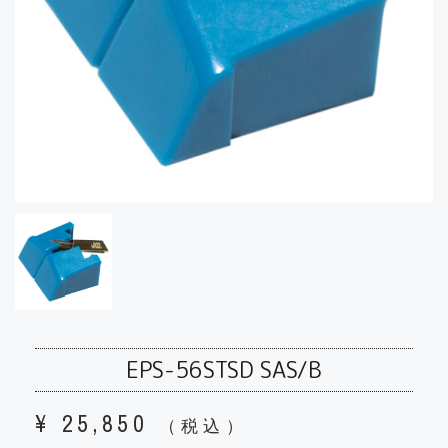
EPS-56STSD SAS/B
¥
25,850
（税込）