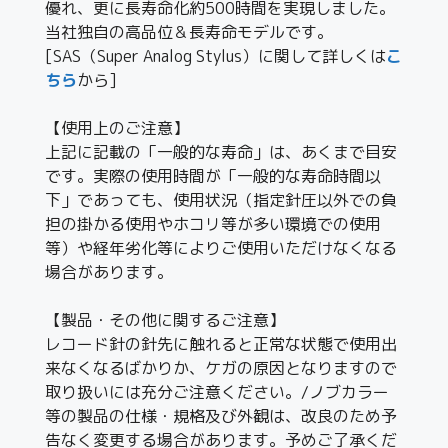
優れ、更に長寿命化約500時間を実現しました。
当社独自の高品位＆長寿命モデルです。
[SAS（Super Analog Stylus）に関して詳しくは
こ
ちら
から]
【使用上のご注意】
上記に記載の「一般的な寿命」は、あくまで目安
です。実際の使用時間が「一般的な寿命時間以
下」であっても、使用状況（指定針圧以外での負
担の掛かる使用やホコリ等が多い環境での使用
等）や経年劣化等によりご使用いただけなくなる
場合があります。
【製品・その他に関するご注意】
レコード針の針先に触れると正常な状態で使用出
来なくなるばかりか、ケガの原因となりますので
取り扱いには充分ご注意ください。/ノブカラー
等の製品の仕様・規格及び外観は、改良のため予
告なく変更する場合があります。予めご了承くだ