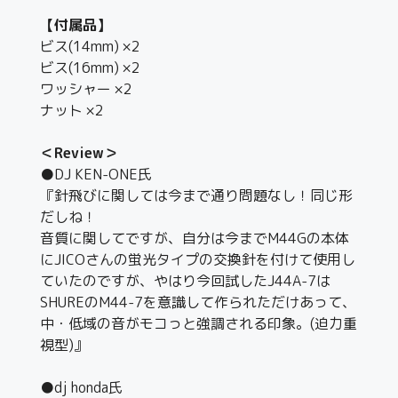
【付属品】
ビス(14mm) ×2
ビス(16mm) ×2
ワッシャー ×2
ナット ×2
＜Review＞
●DJ KEN-ONE氏
『針飛びに関しては今まで通り問題なし！同じ形
だしね！
音質に関してですが、自分は今までM44Gの本体
にJICOさんの蛍光タイプの交換針を付けて使用し
ていたのですが、やはり今回試したJ44A-7は
SHUREのM44-7を意識して作られただけあって、
中・低域の音がモコっと強調される印象。(迫力重
視型)』
●dj honda氏