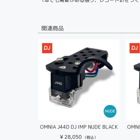
関連商品
OMNIA J44D DJ IMP NUDE BLACK
OMNI
¥
28,050
（税込）