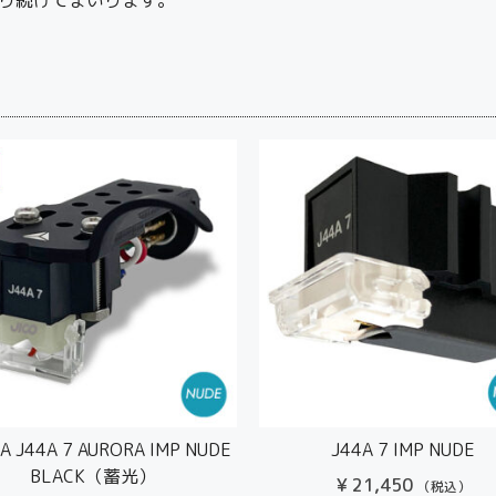
A J44A 7 AURORA IMP NUDE
J44A 7 IMP NUDE
BLACK（蓄光）
¥
21,450
（税込）