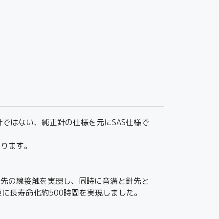
の針ではない、純正針の仕様を元にSAS仕様で
なります。
溝との針先の線接触を実現し、同時に音溝と針先と
に長寿命化約500時間を実現しました。