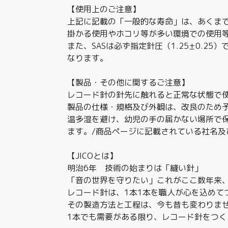
【使用上のご注意】
上記に記載の「一般的な寿命」は、あくま
掛かる使用やホコリ等が多い環境での使用
また、SASは必ず指定針圧（1.25±0.
なります。
【製品・その他に関するご注意】
レコード針の針先に触れると正常な状態で
製品の仕様・規格及び外観は、改良のため
温多湿を避け、幼児の手の届かない場所で
ます。/商品ページに記載されている社名
【JICOとは】
明治6年 技術の始まりは「縫い針」
「音の世界を守りたい」これがここ数年来
レコード針は、1本1本を職人が心を込めて
その製造方法と工程は、今も昔も変わりま
1本でも需要がある限り、レコード針をつく