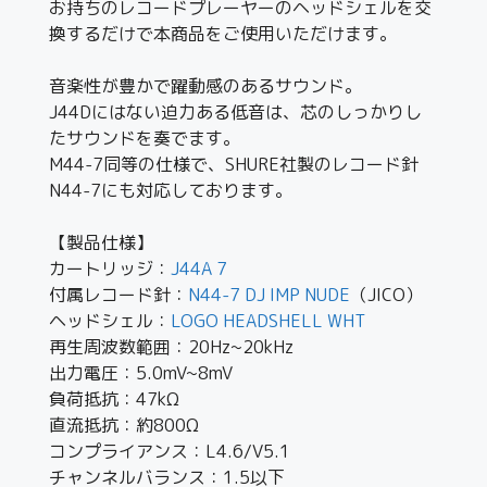
お持ちのレコードプレーヤーのヘッドシェルを交
換するだけで本商品をご使用いただけます。
音楽性が豊かで躍動感のあるサウンド。
J44Dにはない迫力ある低音は、芯のしっかりし
たサウンドを奏でます。
M44-7同等の仕様で、SHURE社製のレコード針
N44-7にも対応しております。
【製品仕様】
カートリッジ：
J44A 7
付属レコード針：
N44-7 DJ IMP NUDE
（JICO）
ヘッドシェル：
LOGO HEADSHELL WHT
再生周波数範囲：20Hz~20kHz
出力電圧：5.0mV~8mV
負荷抵抗：47kΩ
直流抵抗：約800Ω
コンプライアンス：L4.6/V5.1
チャンネルバランス：1.5以下