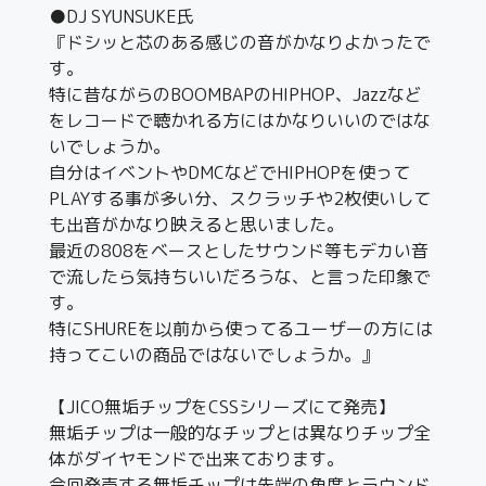
●DJ SYUNSUKE氏
『ドシッと芯のある感じの音がかなりよかったで
す。
特に昔ながらのBOOMBAPのHIPHOP、Jazzなど
をレコードで聴かれる方にはかなりいいのではな
いでしょうか。
自分はイベントやDMCなどでHIPHOPを使って
PLAYする事が多い分、スクラッチや2枚使いして
も出音がかなり映えると思いました。
最近の808をベースとしたサウンド等もデカい音
で流したら気持ちいいだろうな、と言った印象で
す。
特にSHUREを以前から使ってるユーザーの方には
持ってこいの商品ではないでしょうか。』
【JICO無垢チップをCSSシリーズにて発売】
無垢チップは一般的なチップとは異なりチップ全
体がダイヤモンドで出来ております。
今回発売する無垢チップは先端の角度とラウンド