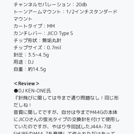
チャンネルセパレーション：20db
トーンアームマウント：1/2インチスタンダード
マウント
カートタイプ：MM
カンチレバー：JICO Type S
チップ形状：無垢丸針
チップサイズ：0.7mil
針圧：3.5~4.5g
用途：DJ
自重：約14.5g
＜Review＞
●DJ KEN-ONE氏
『針飛びに関しては今まで通り問題なし！同じ形
だしね！
音質に関してですが、自分は今までM44Gの本体
にJICOさんの蛍光タイプの交換針を付けて使用し
ていたのですが、やはり今回試したJ44A-7は
SHUREのM44-7を意識して作られただけあって、