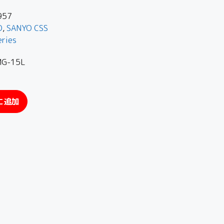
957
O
,
SANYO CSS
eries
-15L
に追加