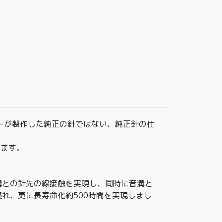
ーカーが製作した純正の針ではない、純正針の仕
ります。
よって音溝との針先の線接触を実現し、同時に音溝と
れ、更に長寿命化約500時間を実現しまし