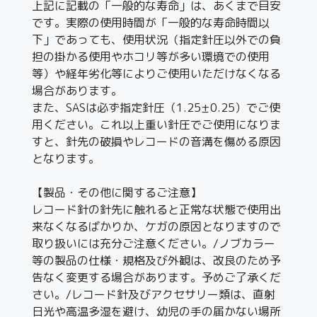
上記に記載の「一般的な寿命」は、あくまで目安
です。実際の使用時間が「一般的な寿命時間以
下」であっても、使用状況（指定針圧以外での負
担の掛かる使用やホコリ等が多い環境での使用
等）や経年劣化等によりご使用いただけなくなる
場合があります。
また、SASは必ず指定針圧（1.25±0.25）でご使
用ください。これ以上重い針圧でご使用になりま
すと、針先の破損やレコードの音溝を傷める原因
となります。
【製品・その他に関するご注意】
レコード針の針先に触れると正常な状態で使用出
来なくなるばかりか、ケガの原因となりますので
取り扱いには充分ご注意ください。/ノブカラー
等の製品の仕様・規格及び外観は、改良のため予
告なく変更する場合があります。予めご了承くだ
さい。/レコード針及びアクセサリー類は、直射
日光や高温多湿を避け、幼児の手の届かない場所