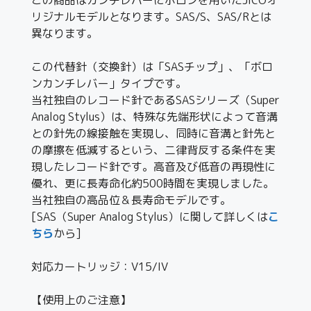
リジナルモデルとなります。SAS/S、SAS/Rとは
異なります。
この代替針（交換針）は「SASチップ」、「ボロ
ンカンチレバー」タイプです。
当社独自のレコード針であるSASシリーズ（Super
Analog Stylus）は、特殊な先端形状によって音溝
との針先の線接触を実現し、同時に音溝と針先と
の摩擦を低減するという、二律背反する条件を実
現したレコード針です。高音及び低音の再現性に
優れ、更に長寿命化約500時間を実現しました。
当社独自の高品位＆長寿命モデルです。
[SAS（Super Analog Stylus）に関して詳しくは
こ
ちら
から]
対応カートリッジ：V15/IV
【使用上のご注意】