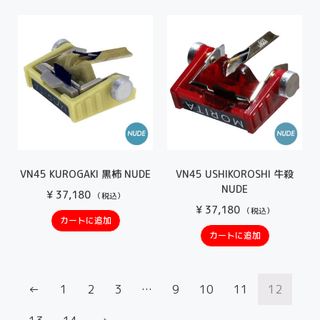
VN45 KUROGAKI 黒柿 NUDE
VN45 USHIKOROSHI 牛殺
NUDE
¥
37,180
（税込）
¥
37,180
（税込）
カートに追加
カートに追加
←
1
2
3
…
9
10
11
12