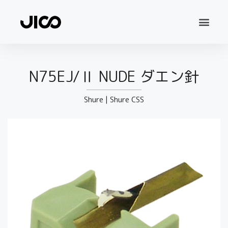
N75EJ/Ⅱ NUDE ダエン針
Shure
|
Shure CSS