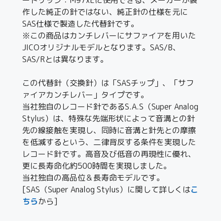
作した純正の針ではない、純正針の仕様を元に
SAS仕様で製造した代替針です。
※この商品はカンチレバーにサファイアを用いた
JICOオリジナルモデルとなります。SAS/B、
SAS/Rとは異なります。
この代替針（交換針）は「SASチップ」、「サフ
ァイアカンチレバー」タイプです。
当社独自のレコード針であるS.A.S（Super Analog
Stylus）は、特殊な先端形状によって音溝との針
先の線接触を実現し、同時に音溝と針先との摩擦
を低減するという、二律背反する条件を実現した
レコード針です。高音及び低音の再現性に優れ、
更に長寿命化約500時間を実現しました。
当社独自の高品位＆長寿命モデルです。
[SAS（Super Analog Stylus）に関して詳しくは
こ
ちら
から]