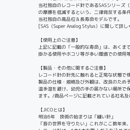
当社独自のレコード針であるSASシリーズ（Su
の摩擦を低減するという、二律背反する条件
当社独自の高品位＆長寿命モデルです。
[SAS（Super Analog Stylus）に関して詳
【使用上のご注意】
上記に記載の「一般的な寿命」は、あくま
掛かる使用やホコリ等が多い環境での使用
【製品・その他に関するご注意】
レコード針の針先に触れると正常な状態で
製品の仕様・規格及び外観は、改良のため
温多湿を避け、幼児の手の届かない場所で
ます。/商品ページに記載されている社名
【JICOとは】
明治6年 技術の始まりは「縫い針」
「音の世界を守りたい」これがここ数年来