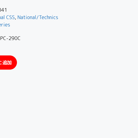
041
nal CSS
,
National/Technics
eries
C-290C
に追加