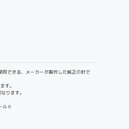
290Cに使用できる、メーカーが製作した純正の針で
ります。
異なります。
シールⅡ