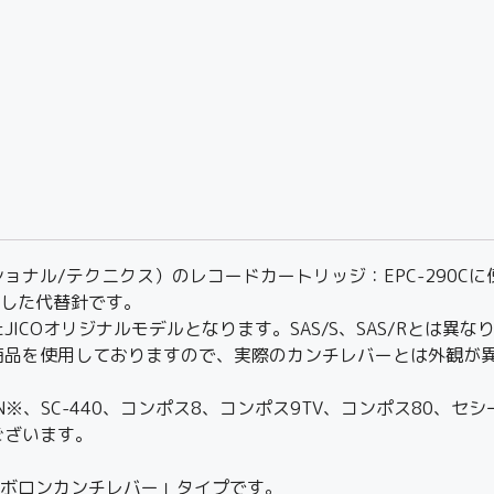
echnics（ナショナル/テクニクス）のレコードカートリッジ：EPC-
造した代替針です。
COオリジナルモデルとなります。SAS/S、SAS/Rとは異な
商品を使用しておりますので、実際のカンチレバーとは外観が
90N※、SC-440、コンポス8、コンポス9TV、コンポス80、セ
ございます。
「ボロンカンチレバー」タイプです。