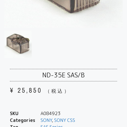
ND-35E SAS/B
¥
25,850
（税込）
SKU
A084923
Categories
SONY
,
SONY CSS
Tag
SAS Series