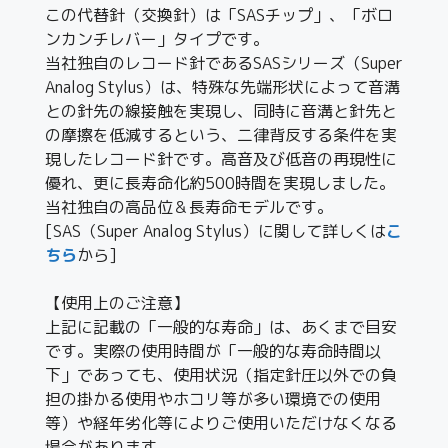
この代替針（交換針）は「SASチップ」、「ボロ
ンカンチレバー」タイプです。
当社独自のレコード針であるSASシリーズ（Super
Analog Stylus）は、特殊な先端形状によって音溝
との針先の線接触を実現し、同時に音溝と針先と
の摩擦を低減するという、二律背反する条件を実
現したレコード針です。高音及び低音の再現性に
優れ、更に長寿命化約500時間を実現しました。
当社独自の高品位＆長寿命モデルです。
[SAS（Super Analog Stylus）に関して詳しくは
こ
ちら
から]
【使用上のご注意】
上記に記載の「一般的な寿命」は、あくまで目安
です。実際の使用時間が「一般的な寿命時間以
下」であっても、使用状況（指定針圧以外での負
担の掛かる使用やホコリ等が多い環境での使用
等）や経年劣化等によりご使用いただけなくなる
場合があります。