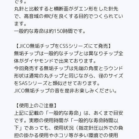
です。
丸針と比較すると横断面がダエン形をした針先
で、高音域の伸びを良くする目的でつくられてい
ます。
一般的な寿命は約150時間です。
【JICO無垢チップをCSSシリーズにて発売】
無垢チップは一般的なチップとは異なりチップ全
体がダイヤモンドで出来ております。
今回発売する無垢チップは先端の角度とラウンド
形状は通常の丸チップと同じながら、径のサイズ
をSASシリーズと類似させております。
JICO無垢チップの音を是非お楽しみください。
【使用上のご注意】
上記に記載の「一般的な寿命」は、あくまで目安
です。実際の使用時間が「一般的な寿命時間以
下」であっても、使用状況（指定針圧以外での負
担の掛かる使用やホコリ等が多い環境での使用