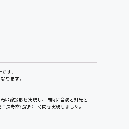
針です。
異なります。
溝との針先の線接触を実現し、同時に音溝と針先と
に長寿命化約500時間を実現しました。