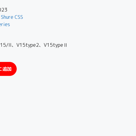
023
,
Shure CSS
eries
II、V15type2、V15typeⅡ
に追加