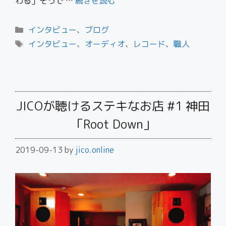
わる」そうで …
続きを読む
インタビュー
、
ブログ
インタビュー
、
オーディオ
、
レコード
、
職人
JICOが聴けるステキなお店 #1 神田
「Root Down」
2019-09-13
by
jico.online