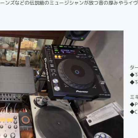
ーンズなどの伝説級のミュージシャンが放つ音の厚みやライヴ
タ
◆Te
◆Te
ミ
◆P
◆C